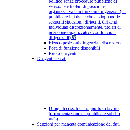
politico senza procedure pubbliche di
selezione e titolari di posizione
organizzativa con funzioni dirigenziali (da
pubblicare in tabelle che distinguano le
seguenti situazioni: dirigenti, dirigenti
individuati discrezionalmente, titolari di
posizione organizzativa con funzioni
dirigenziali)
20
Elenco posizioni dirigenziali discrezionali
Posti di funzione disponibili
Ruolo dirigenti
Dirigenti cessati
Dirigenti cessati dal rapporto di lavoro
(documentazione da pubblicare sul sito
web)
Sanzioni per mancata comunicazione dei dati