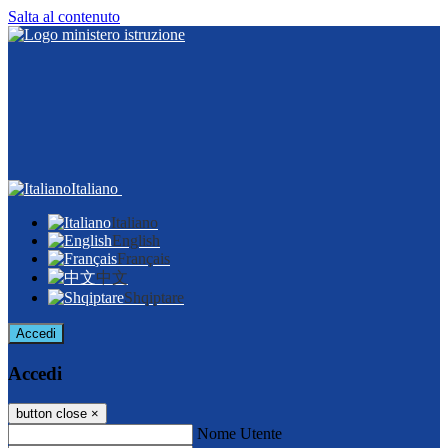
Salta al contenuto
Italiano
Italiano
English
Français
中文
Shqiptare
Accedi
Accedi
button close
×
Nome Utente