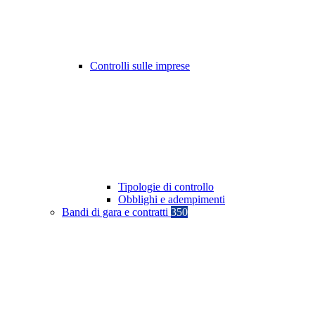
Controlli sulle imprese
Tipologie di controllo
Obblighi e adempimenti
Bandi di gara e contratti
350