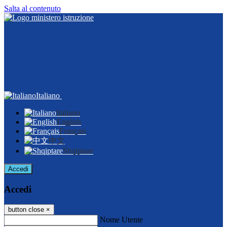
Salta al contenuto
Italiano
Italiano
English
Français
中文
Shqiptare
Accedi
Accedi
button close
×
Nome Utente