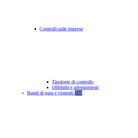
Controlli sulle imprese
Tipologie di controllo
Obblighi e adempimenti
Bandi di gara e contratti
350