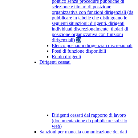
politico senza procedure pubbliche di
selezione e titolari di posizione
organizzativa con funzioni dirigenziali (da
pubblicare in tabelle che distinguano le
seguenti situazioni: dirigenti, dirigenti
individuati discrezionalmente, titolari di
posizione organizzativa con funzioni
dirigenziali)
20
Elenco posizioni dirigenziali discrezionali
Posti di funzione disponibili
Ruolo dirigenti
Dirigenti cessati
Dirigenti cessati dal rapporto di lavoro
(documentazione da pubblicare sul sito
web)
Sanzioni per mancata comunicazione dei dati