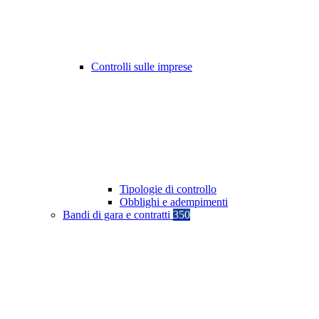
Controlli sulle imprese
Tipologie di controllo
Obblighi e adempimenti
Bandi di gara e contratti
350