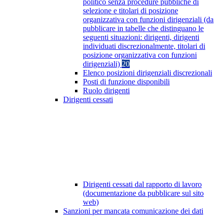
politico senza procedure pubbliche di
selezione e titolari di posizione
organizzativa con funzioni dirigenziali (da
pubblicare in tabelle che distinguano le
seguenti situazioni: dirigenti, dirigenti
individuati discrezionalmente, titolari di
posizione organizzativa con funzioni
dirigenziali)
20
Elenco posizioni dirigenziali discrezionali
Posti di funzione disponibili
Ruolo dirigenti
Dirigenti cessati
Dirigenti cessati dal rapporto di lavoro
(documentazione da pubblicare sul sito
web)
Sanzioni per mancata comunicazione dei dati