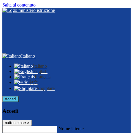
Salta al contenuto
Italiano
Italiano
English
Français
中文
Shqiptare
Accedi
Accedi
button close
×
Nome Utente