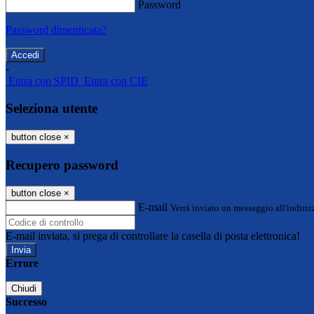
Password
Password dimenticata?
-
Entra con SPID
Entra con CIE
Seleziona utente
button close
×
Recupero password
button close
×
E-mail
Verrà inviato un messaggio all'indirizz
E-mail inviata, si prega di controllare la casella di posta elettronica!
Errore
Chiudi
Successo