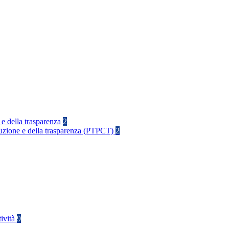
 e della trasparenza
2
rruzione e della trasparenza (PTPCT)
2
tività
9