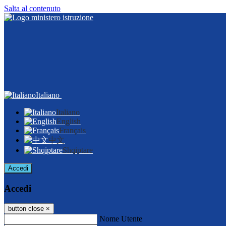
Salta al contenuto
Italiano
Italiano
English
Français
中文
Shqiptare
Accedi
Accedi
button close
×
Nome Utente