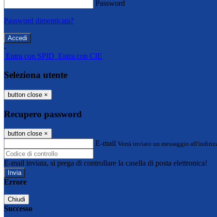
Password
Password dimenticata?
-
Entra con SPID
Entra con CIE
Seleziona utente
button close
×
Recupero password
button close
×
E-mail
Verrà inviato un messaggio all'indirizz
E-mail inviata, si prega di controllare la casella di posta elettronica!
Errore
Chiudi
Successo