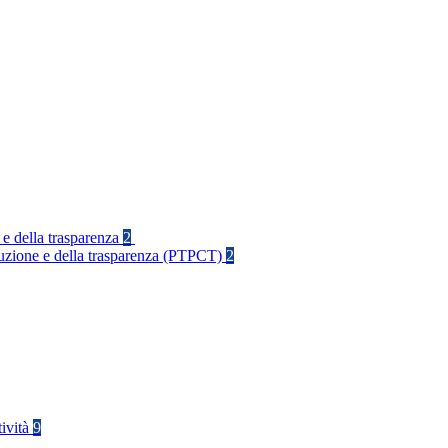
 e della trasparenza
2
rruzione e della trasparenza (PTPCT)
2
tività
9