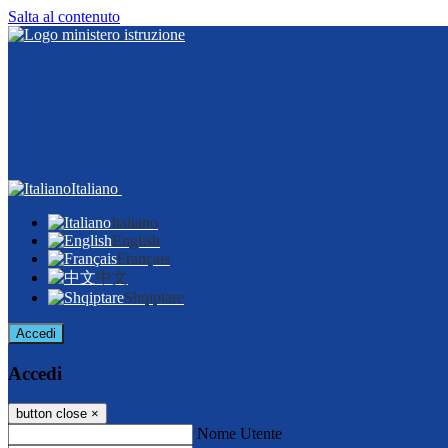
Salta al contenuto
Italiano
Italiano
English
Français
中文
Shqiptare
Accedi
Accedi
button close
×
Nome Utente