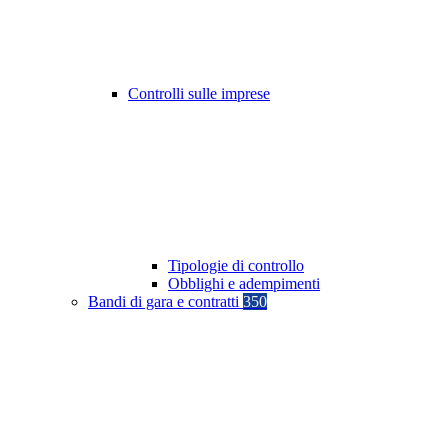
Controlli sulle imprese
Tipologie di controllo
Obblighi e adempimenti
Bandi di gara e contratti
350