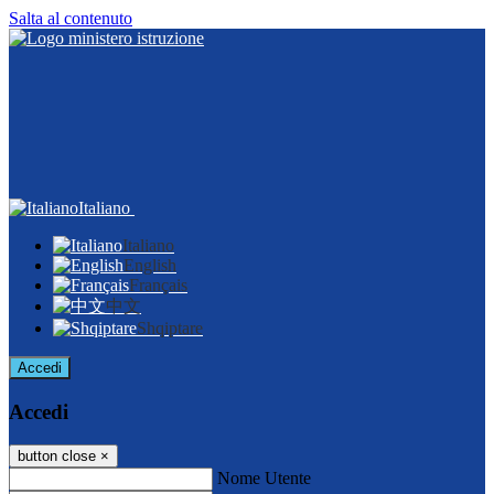
Salta al contenuto
Italiano
Italiano
English
Français
中文
Shqiptare
Accedi
Accedi
button close
×
Nome Utente