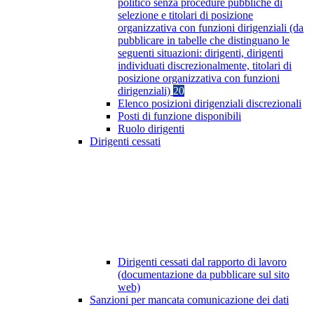
politico senza procedure pubbliche di
selezione e titolari di posizione
organizzativa con funzioni dirigenziali (da
pubblicare in tabelle che distinguano le
seguenti situazioni: dirigenti, dirigenti
individuati discrezionalmente, titolari di
posizione organizzativa con funzioni
dirigenziali)
20
Elenco posizioni dirigenziali discrezionali
Posti di funzione disponibili
Ruolo dirigenti
Dirigenti cessati
Dirigenti cessati dal rapporto di lavoro
(documentazione da pubblicare sul sito
web)
Sanzioni per mancata comunicazione dei dati