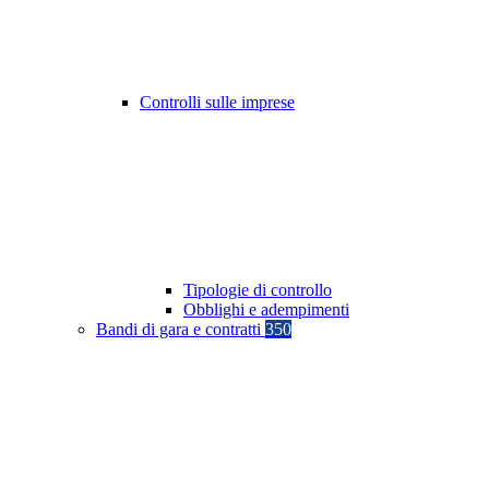
Controlli sulle imprese
Tipologie di controllo
Obblighi e adempimenti
Bandi di gara e contratti
350