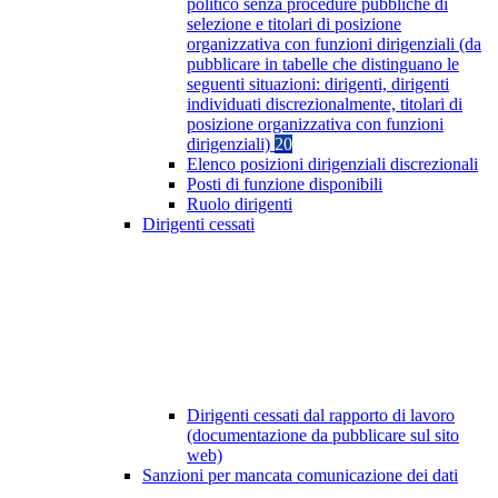
politico senza procedure pubbliche di
selezione e titolari di posizione
organizzativa con funzioni dirigenziali (da
pubblicare in tabelle che distinguano le
seguenti situazioni: dirigenti, dirigenti
individuati discrezionalmente, titolari di
posizione organizzativa con funzioni
dirigenziali)
20
Elenco posizioni dirigenziali discrezionali
Posti di funzione disponibili
Ruolo dirigenti
Dirigenti cessati
Dirigenti cessati dal rapporto di lavoro
(documentazione da pubblicare sul sito
web)
Sanzioni per mancata comunicazione dei dati