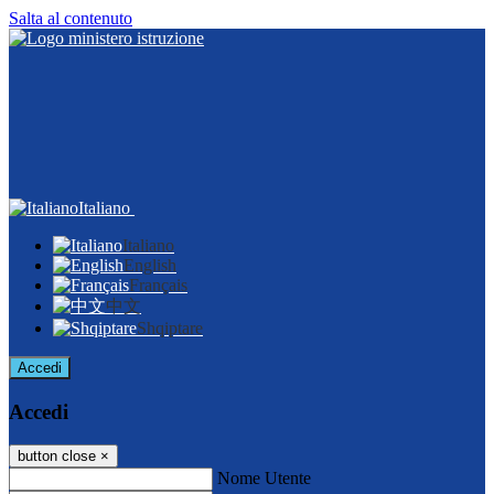
Salta al contenuto
Italiano
Italiano
English
Français
中文
Shqiptare
Accedi
Accedi
button close
×
Nome Utente