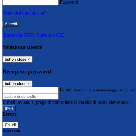
Password
Password dimenticata?
-
Entra con SPID
Entra con CIE
Seleziona utente
button close
×
Recupero password
button close
×
E-mail
Verrà inviato un messaggio all'indirizz
E-mail inviata, si prega di controllare la casella di posta elettronica!
Errore
Chiudi
Successo