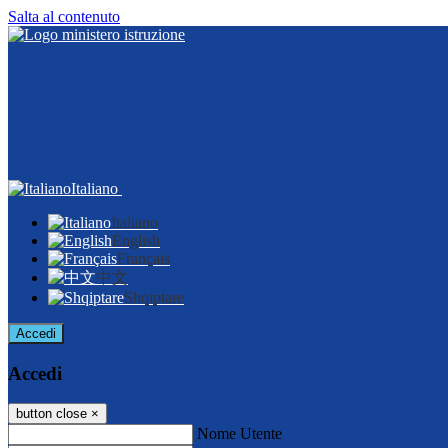
Salta al contenuto
Italiano
Italiano
English
Français
中文
Shqiptare
Accedi
Accedi
button close
×
Nome Utente