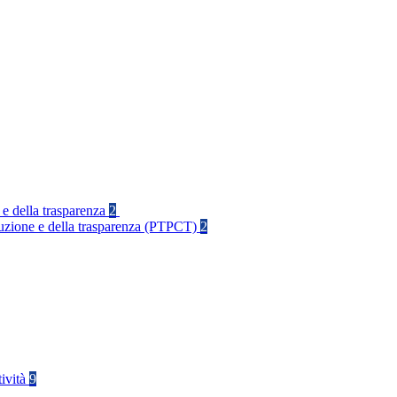
 e della trasparenza
2
rruzione e della trasparenza (PTPCT)
2
tività
9