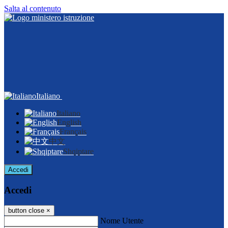
Salta al contenuto
Italiano
Italiano
English
Français
中文
Shqiptare
Accedi
Accedi
button close
×
Nome Utente