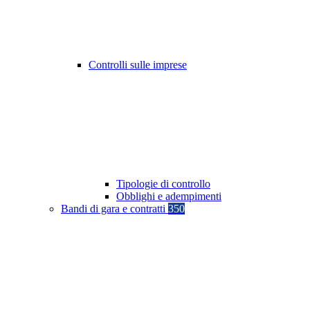
Controlli sulle imprese
Tipologie di controllo
Obblighi e adempimenti
Bandi di gara e contratti
350