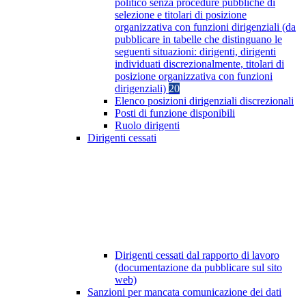
politico senza procedure pubbliche di
selezione e titolari di posizione
organizzativa con funzioni dirigenziali (da
pubblicare in tabelle che distinguano le
seguenti situazioni: dirigenti, dirigenti
individuati discrezionalmente, titolari di
posizione organizzativa con funzioni
dirigenziali)
20
Elenco posizioni dirigenziali discrezionali
Posti di funzione disponibili
Ruolo dirigenti
Dirigenti cessati
Dirigenti cessati dal rapporto di lavoro
(documentazione da pubblicare sul sito
web)
Sanzioni per mancata comunicazione dei dati