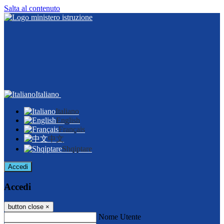
Salta al contenuto
Italiano
Italiano
English
Français
中文
Shqiptare
Accedi
Accedi
button close
×
Nome Utente