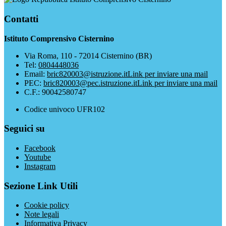
Contatti
Istituto Comprensivo Cisternino
Via Roma, 110 - 72014 Cisternino (BR)
Tel:
0804448036
Email:
bric820003@istruzione.it
Link per inviare una mail
PEC:
bric820003@pec.istruzione.it
Link per inviare una mail
C.F.: 90042580747
Codice univoco UFR102
Seguici su
Facebook
Youtube
Instagram
Sezione Link Utili
Cookie policy
Note legali
Informativa Privacy