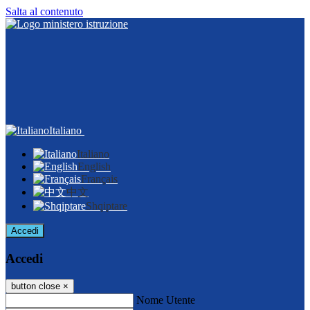
Salta al contenuto
Italiano
Italiano
English
Français
中文
Shqiptare
Accedi
Accedi
button close
×
Nome Utente