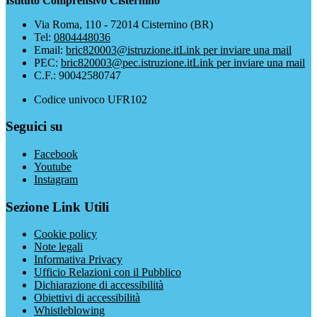
Istituto Comprensivo Cisternino
Via Roma, 110 - 72014 Cisternino (BR)
Tel:
0804448036
Email:
bric820003@istruzione.it
Link per inviare una mail
PEC:
bric820003@pec.istruzione.it
Link per inviare una mail
C.F.: 90042580747
Codice univoco UFR102
Seguici su
Facebook
Youtube
Instagram
Sezione Link Utili
Cookie policy
Note legali
Informativa Privacy
Ufficio Relazioni con il Pubblico
Dichiarazione di accessibilità
Obiettivi di accessibilità
Whistleblowing