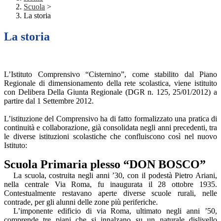
Scuola
>
La storia
La storia
L’Istituto Comprensivo “Cisternino”,
come stabilito dal
Piano
Regionale di dimensionamento della rete scolastica, viene
istituito
con
Delibera Della Giunta Regionale (DGR n. 125, 25/01/2012) a
partire dal 1 Settembre 2012.
L’istituzione del Comprensivo ha di fatto formalizzato una pratica di
continuità e collaborazione, già consolidata negli anni precedenti, tra
le diverse istituzioni scolastiche che confluiscono così nel nuovo
Istituto:
Scuola Primaria plesso “DON BOSCO”
La scuola, costruita negli anni ’30, con il podestà Pietro Ariani,
nella centrale Via Roma, fu inaugurata il 28 ottobre 1935.
Contestualmente restavano aperte diverse scuole rurali, nelle
contrade, per gli alunni delle zone più periferiche.
L’imponente edificio di via Roma, ultimato negli anni ’50,
comprende tre piani che si innalzano su un naturale dislivello