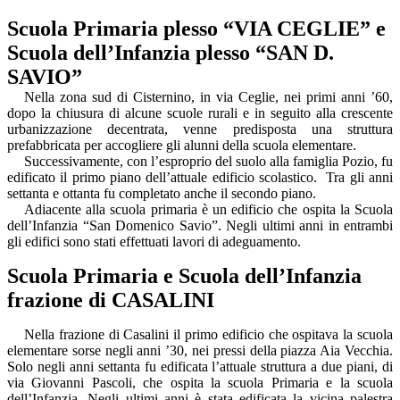
Scuola Primaria plesso “VIA CEGLIE” e
Scuola dell’Infanzia plesso “SAN D.
SAVIO”
Nella zona sud di Cisternino, in via Ceglie, nei primi anni ’60,
dopo la chiusura di alcune scuole rurali e in seguito alla crescente
urbanizzazione decentrata, venne predisposta una struttura
prefabbricata per accogliere gli alunni della scuola elementare.
Successivamente, con l’esproprio del suolo alla famiglia Pozio, fu
edificato il primo piano dell’attuale edificio scolastico.
Tra gli anni
settanta e ottanta fu completato anche il secondo piano.
Adiacente alla scuola primaria è un edificio che ospita la Scuola
dell’Infanzia “San Domenico Savio”. Negli ultimi anni in entrambi
gli edifici sono stati effettuati lavori di adeguamento.
Scuola Primaria e Scuola dell’Infanzia
frazione di CASALINI
Nella frazione di Casalini il primo edificio che ospitava la scuola
elementare sorse negli anni ’30, nei pressi della piazza Aia Vecchia.
Solo negli anni settanta fu edificata l’attuale struttura a due piani, di
via Giovanni Pascoli, che ospita la scuola Primaria e la scuola
dell’Infanzia. Negli ultimi anni è stata edificata la vicina palestra