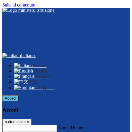
Salta al contenuto
Italiano
Italiano
English
Français
中文
Shqiptare
Accedi
Accedi
button close
×
Nome Utente