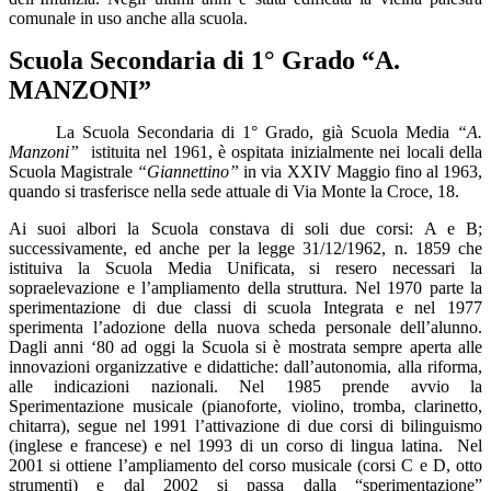
comunale in uso anche alla scuola.
Scuola Secondaria di 1° Grado “A.
MANZONI”
La Scuola Secondaria di 1° Grado, già Scuola Media
“A.
Manzoni”
istituita nel 1961, è ospitata inizialmente nei locali della
Scuola Magistrale
“Giannettino”
in via XXIV Maggio fino al 1963,
quando si trasferisce nella sede attuale di Via Monte la Croce, 18.
Ai suoi albori la Scuola constava di soli due corsi: A e B;
successivamente, ed anche per la legge 31/12/1962, n. 1859 che
istituiva la Scuola Media Unificata, si resero necessari la
sopraelevazione e l’ampliamento della struttura. Nel 1970 parte la
sperimentazione di due classi di scuola Integrata e nel 1977
sperimenta l’adozione della nuova scheda
personale dell’alunno.
Dagli anni ‘80 ad oggi la Scuola si è mostrata sempre aperta alle
innovazioni organizzative e didattiche: dall’autonomia, alla riforma,
alle indicazioni nazionali.
Nel 1985 prende avvio la
Sperimentazione musicale (pianoforte, violino, tromba, clarinetto,
chitarra), segue nel 1991 l’
attivazione di due corsi di bilinguismo
(inglese e francese) e nel 1993 di un corso di lingua latina.
Nel
2001 si ottiene l’ampliamento del corso musicale (corsi C e D, otto
strumenti) e dal 2002 si passa dalla “sperimentazione”