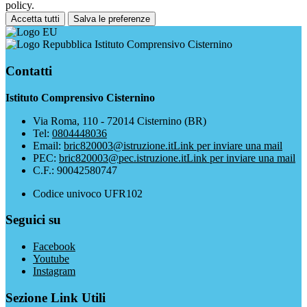
policy.
Accetta tutti
Salva le preferenze
Istituto Comprensivo Cisternino
Contatti
Istituto Comprensivo Cisternino
Via Roma, 110 - 72014 Cisternino (BR)
Tel:
0804448036
Email:
bric820003@istruzione.it
Link per inviare una mail
PEC:
bric820003@pec.istruzione.it
Link per inviare una mail
C.F.: 90042580747
Codice univoco UFR102
Seguici su
Facebook
Youtube
Instagram
Sezione Link Utili