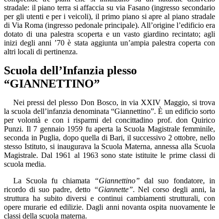
stradale: il piano terra si affaccia su via Fasano (ingresso secondario
per gli utenti e per i veicoli), il primo piano si apre al piano stradale
di Via Roma (ingresso pedonale principale). All’origine l’edificio era
dotato di una palestra scoperta e un vasto giardino recintato; agli
inizi degli anni ’70 è stata aggiunta un’ampia palestra coperta con
altri locali di pertinenza.
Scuola dell’Infanzia plesso
“GIANNETTINO”
Nei pressi del plesso Don Bosco, in via XXIV Maggio, si trova
la scuola dell’infanzia denominata “Giannettino”.
È un edificio sorto
per volontà e con i risparmi del concittadino prof. don Quirico
Punzi. Il 7 gennaio 1959 fu aperta la Scuola Magistrale femminile,
seconda in Puglia, dopo quella di Bari, il successivo 2 ottobre, nello
stesso Istituto, si inaugurava la Scuola Materna, annessa alla Scuola
Magistrale. Dal 1961 al 1963 sono state istituite le prime classi di
scuola media.
La Scuola fu chiamata
“Giannettino”
dal suo fondatore, in
ricordo di suo padre, detto
“Giannette”.
Nel corso degli anni, la
struttura ha subito diversi e continui cambiamenti strutturali, con
opere murarie ed edilizie. Dagli anni novanta ospita nuovamente le
classi della scuola materna.