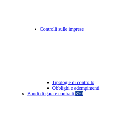
Controlli sulle imprese
Tipologie di controllo
Obblighi e adempimenti
Bandi di gara e contratti
350