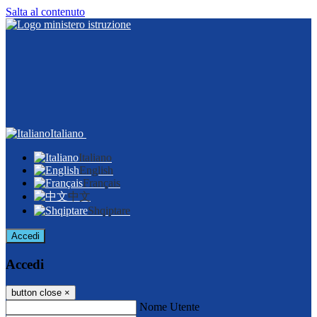
Salta al contenuto
Italiano
Italiano
English
Français
中文
Shqiptare
Accedi
Accedi
button close
×
Nome Utente