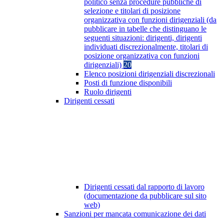
politico senza procedure pubbliche di
selezione e titolari di posizione
organizzativa con funzioni dirigenziali (da
pubblicare in tabelle che distinguano le
seguenti situazioni: dirigenti, dirigenti
individuati discrezionalmente, titolari di
posizione organizzativa con funzioni
dirigenziali)
20
Elenco posizioni dirigenziali discrezionali
Posti di funzione disponibili
Ruolo dirigenti
Dirigenti cessati
Dirigenti cessati dal rapporto di lavoro
(documentazione da pubblicare sul sito
web)
Sanzioni per mancata comunicazione dei dati