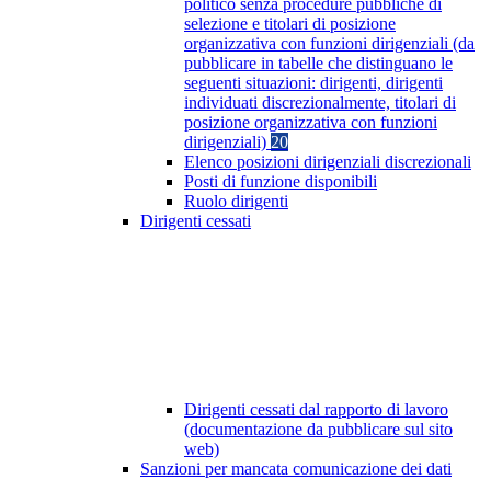
politico senza procedure pubbliche di
selezione e titolari di posizione
organizzativa con funzioni dirigenziali (da
pubblicare in tabelle che distinguano le
seguenti situazioni: dirigenti, dirigenti
individuati discrezionalmente, titolari di
posizione organizzativa con funzioni
dirigenziali)
20
Elenco posizioni dirigenziali discrezionali
Posti di funzione disponibili
Ruolo dirigenti
Dirigenti cessati
Dirigenti cessati dal rapporto di lavoro
(documentazione da pubblicare sul sito
web)
Sanzioni per mancata comunicazione dei dati