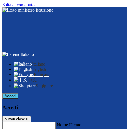
Salta al contenuto
Italiano
Italiano
English
Français
中文
Shqiptare
Accedi
Accedi
button close
×
Nome Utente