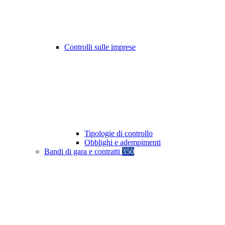
Controlli sulle imprese
Tipologie di controllo
Obblighi e adempimenti
Bandi di gara e contratti
350