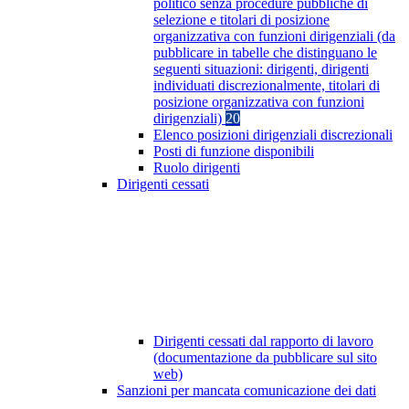
politico senza procedure pubbliche di
selezione e titolari di posizione
organizzativa con funzioni dirigenziali (da
pubblicare in tabelle che distinguano le
seguenti situazioni: dirigenti, dirigenti
individuati discrezionalmente, titolari di
posizione organizzativa con funzioni
dirigenziali)
20
Elenco posizioni dirigenziali discrezionali
Posti di funzione disponibili
Ruolo dirigenti
Dirigenti cessati
Dirigenti cessati dal rapporto di lavoro
(documentazione da pubblicare sul sito
web)
Sanzioni per mancata comunicazione dei dati