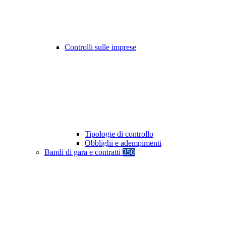
Controlli sulle imprese
Tipologie di controllo
Obblighi e adempimenti
Bandi di gara e contratti
350