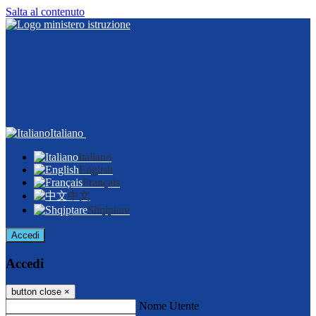
Salta al contenuto
Italiano
Italiano
English
Français
中文
Shqiptare
Accedi
Accedi
button close
×
Nome Utente