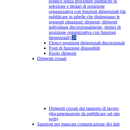
politico senza procedure pubbliche di
selezione e titolari di posizione
organizzativa con funzioni dirigenziali (da
pubblicare in tabelle che distinguano le
seguenti situazioni: dirigenti, dirigenti
individuati discrezionalmente, titolari di
posizione organizzativa con funzioni
dirigenziali)
20
Elenco posizioni dirigenziali discrezionali
Posti di funzione disponibili
Ruolo dirigenti
Dirigenti cessati
Dirigenti cessati dal rapporto di lavoro
(documentazione da pubblicare sul sito
web)
Sanzioni per mancata comunicazione dei dati