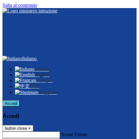
Salta al contenuto
Italiano
Italiano
English
Français
中文
Shqiptare
Accedi
Accedi
button close
×
Nome Utente