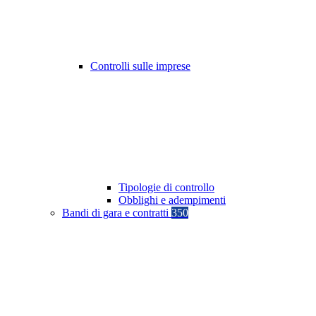
Controlli sulle imprese
Tipologie di controllo
Obblighi e adempimenti
Bandi di gara e contratti
350