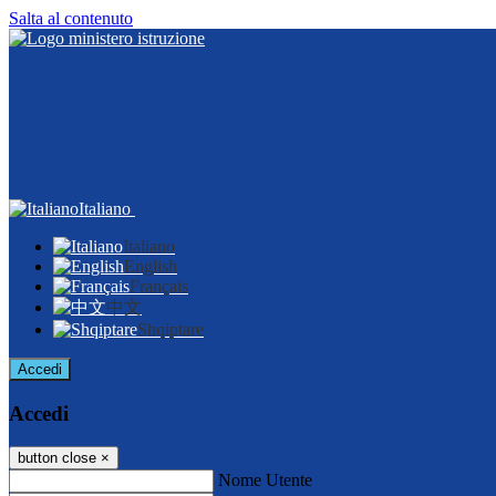
Salta al contenuto
Italiano
Italiano
English
Français
中文
Shqiptare
Accedi
Accedi
button close
×
Nome Utente