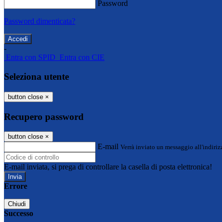
Password
Password dimenticata?
-
Entra con SPID
Entra con CIE
Seleziona utente
button close
×
Recupero password
button close
×
E-mail
Verrà inviato un messaggio all'indirizz
E-mail inviata, si prega di controllare la casella di posta elettronica!
Errore
Chiudi
Successo