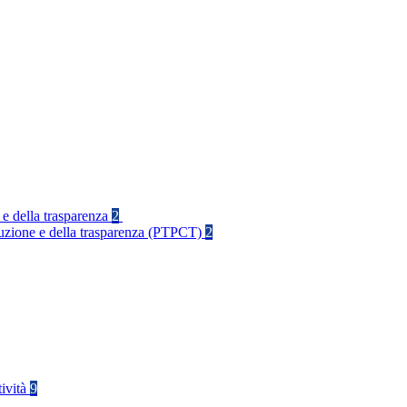
 e della trasparenza
2
rruzione e della trasparenza (PTPCT)
2
tività
9