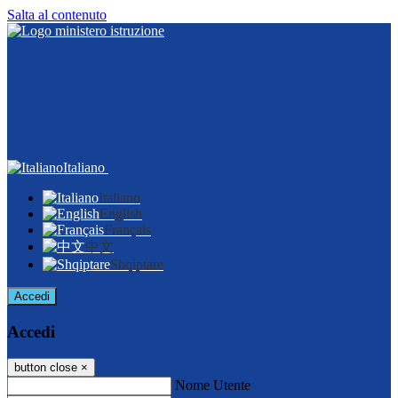
Salta al contenuto
Italiano
Italiano
English
Français
中文
Shqiptare
Accedi
Accedi
button close
×
Nome Utente