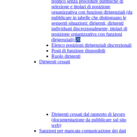
politico senza procedure pubbliche di
selezione e titolari di posizione
organizzativa con funzioni dirigenziali (da
pubblicare in tabelle che distinguano le
seguenti situazioni: dirigenti, dirigenti
individuati discrezionalmente, titolari di
posizione organizzativa con funzioni
dirigenziali)
20
Elenco posizioni dirigenziali discrezionali
Posti di funzione disponibili
Ruolo dirigenti
Dirigenti cessati
Dirigenti cessati dal rapporto di lavoro
(documentazione da pubblicare sul sito
web)
Sanzioni per mancata comunicazione dei dati