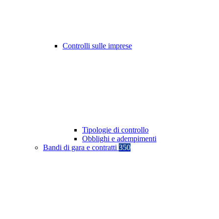
Controlli sulle imprese
Tipologie di controllo
Obblighi e adempimenti
Bandi di gara e contratti
350