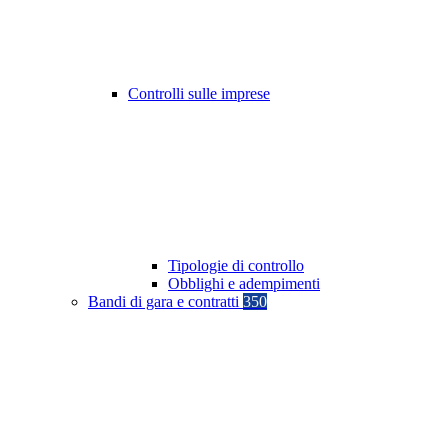
Controlli sulle imprese
Tipologie di controllo
Obblighi e adempimenti
Bandi di gara e contratti
350