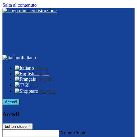
Salta al contenuto
Italiano
Italiano
English
Français
中文
Shqiptare
Accedi
Accedi
button close
×
Nome Utente