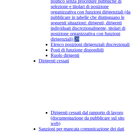
politico senza procedure pubbliche di
selezione e titolari di posizione
organizzativa con funzioni dirigenziali (da
pubblicare in tabelle che distinguano le
seguenti situazioni: dirigenti, dirigenti
individuati discrezionalmente, titolari di
posizione organizzativa con funzioni
dirigenziali)
20
Elenco posizioni dirigenziali discrezionali
Posti di funzione disponibili
Ruolo dirigenti
Dirigenti cessati
Dirigenti cessati dal rapporto di lavoro
(documentazione da pubblicare sul sito
web)
Sanzioni per mancata comunicazione dei dati