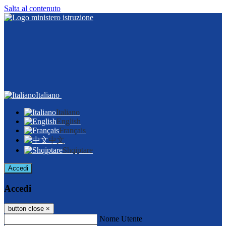
Salta al contenuto
Italiano
Italiano
English
Français
中文
Shqiptare
Accedi
Accedi
button close
×
Nome Utente