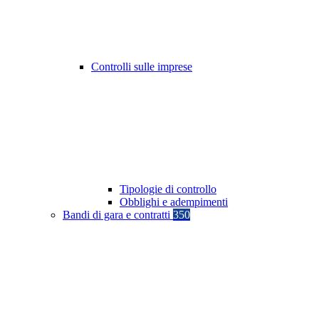
Controlli sulle imprese
Tipologie di controllo
Obblighi e adempimenti
Bandi di gara e contratti
350