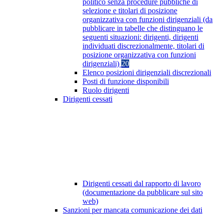
politico senza procedure pubbliche di
selezione e titolari di posizione
organizzativa con funzioni dirigenziali (da
pubblicare in tabelle che distinguano le
seguenti situazioni: dirigenti, dirigenti
individuati discrezionalmente, titolari di
posizione organizzativa con funzioni
dirigenziali)
20
Elenco posizioni dirigenziali discrezionali
Posti di funzione disponibili
Ruolo dirigenti
Dirigenti cessati
Dirigenti cessati dal rapporto di lavoro
(documentazione da pubblicare sul sito
web)
Sanzioni per mancata comunicazione dei dati