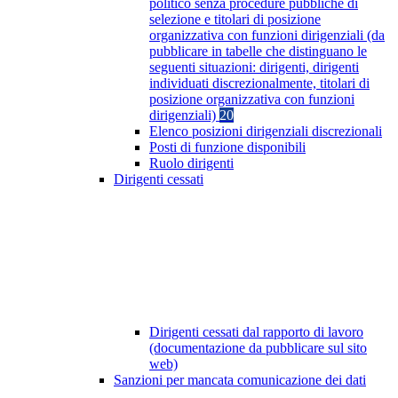
politico senza procedure pubbliche di
selezione e titolari di posizione
organizzativa con funzioni dirigenziali (da
pubblicare in tabelle che distinguano le
seguenti situazioni: dirigenti, dirigenti
individuati discrezionalmente, titolari di
posizione organizzativa con funzioni
dirigenziali)
20
Elenco posizioni dirigenziali discrezionali
Posti di funzione disponibili
Ruolo dirigenti
Dirigenti cessati
Dirigenti cessati dal rapporto di lavoro
(documentazione da pubblicare sul sito
web)
Sanzioni per mancata comunicazione dei dati