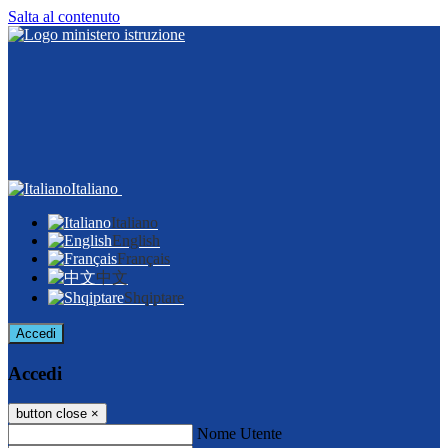
Salta al contenuto
Italiano
Italiano
English
Français
中文
Shqiptare
Accedi
Accedi
button close
×
Nome Utente