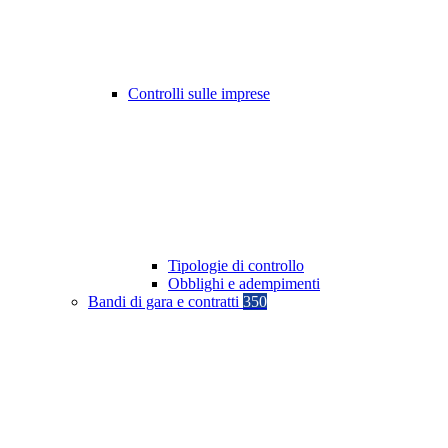
Controlli sulle imprese
Tipologie di controllo
Obblighi e adempimenti
Bandi di gara e contratti
350