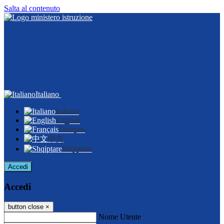
Salta al contenuto
Italiano
Italiano
English
Français
中文
Shqiptare
Accedi
Accedi
button close
×
Nome Utente