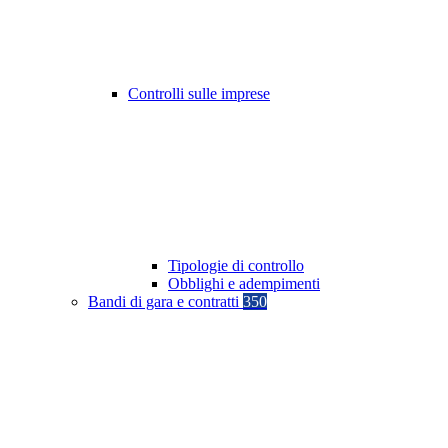
Controlli sulle imprese
Tipologie di controllo
Obblighi e adempimenti
Bandi di gara e contratti
350