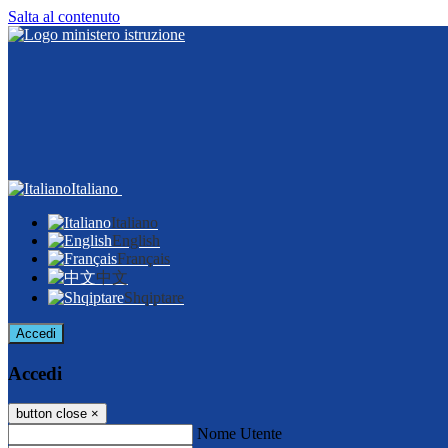
Salta al contenuto
Italiano
Italiano
English
Français
中文
Shqiptare
Accedi
Accedi
button close
×
Nome Utente