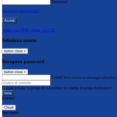
Password
Password dimenticata?
-
Entra con SPID
Entra con CIE
Seleziona utente
button close
×
Recupero password
button close
×
E-mail
Verrà inviato un messaggio all'indirizz
E-mail inviata, si prega di controllare la casella di posta elettronica!
Errore
Chiudi
Successo