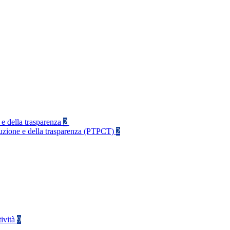
 e della trasparenza
2
rruzione e della trasparenza (PTPCT)
2
tività
9