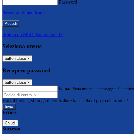
Password
Password dimenticata?
-
Entra con SPID
Entra con CIE
Seleziona utente
button close
×
Recupero password
button close
×
E-mail
Verrà inviato un messaggio all'indirizz
E-mail inviata, si prega di controllare la casella di posta elettronica!
Errore
Chiudi
Successo