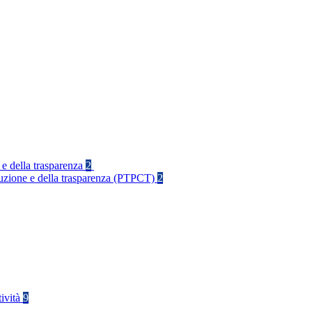
 e della trasparenza
2
rruzione e della trasparenza (PTPCT)
2
tività
9