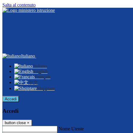
Salta al contenuto
Italiano
Italiano
English
Français
中文
Shqiptare
Accedi
Accedi
button close
×
Nome Utente