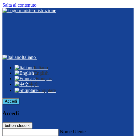
Salta al contenuto
Italiano
Italiano
English
Français
中文
Shqiptare
Accedi
Accedi
button close
×
Nome Utente