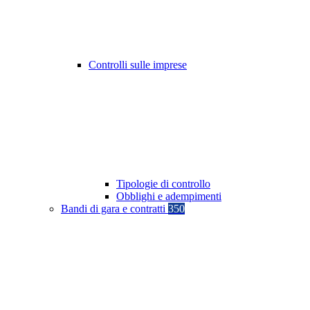
Controlli sulle imprese
Tipologie di controllo
Obblighi e adempimenti
Bandi di gara e contratti
350