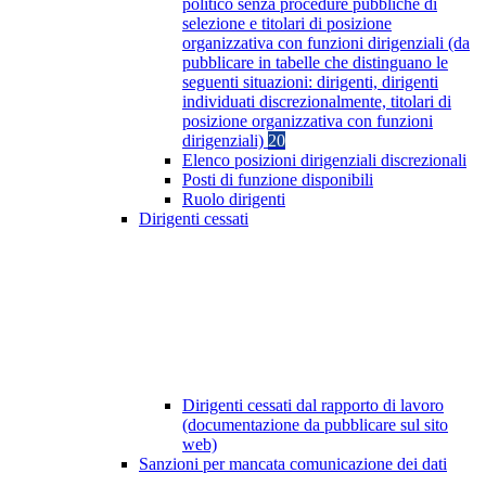
politico senza procedure pubbliche di
selezione e titolari di posizione
organizzativa con funzioni dirigenziali (da
pubblicare in tabelle che distinguano le
seguenti situazioni: dirigenti, dirigenti
individuati discrezionalmente, titolari di
posizione organizzativa con funzioni
dirigenziali)
20
Elenco posizioni dirigenziali discrezionali
Posti di funzione disponibili
Ruolo dirigenti
Dirigenti cessati
Dirigenti cessati dal rapporto di lavoro
(documentazione da pubblicare sul sito
web)
Sanzioni per mancata comunicazione dei dati