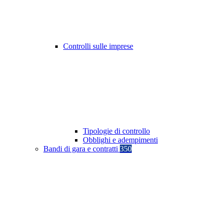
Controlli sulle imprese
Tipologie di controllo
Obblighi e adempimenti
Bandi di gara e contratti
350