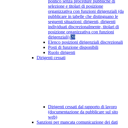
politico senza procedure pubbliche di
selezione e titolari di posizione
organizzativa con funzioni dirigenziali (da
pubblicare in tabelle che distinguano le
seguenti situazioni: dirigenti, dirigenti
individuati discrezionalmente, titolari di
posizione organizzativa con funzioni
dirigenziali)
20
Elenco posizioni dirigenziali discrezionali
Posti di funzione disponibili
Ruolo dirigenti
Dirigenti cessati
Dirigenti cessati dal rapporto di lavoro
(documentazione da pubblicare sul sito
web)
Sanzioni per mancata comunicazione dei dati