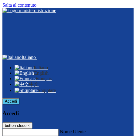
Salta al contenuto
Italiano
Italiano
English
Français
中文
Shqiptare
Accedi
Accedi
button close
×
Nome Utente