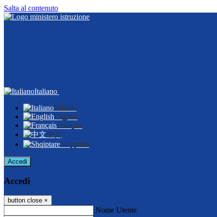
Salta al contenuto
Italiano
Italiano
English
Français
中文
Shqiptare
Accedi
Accedi
button close
×
Nome Utente