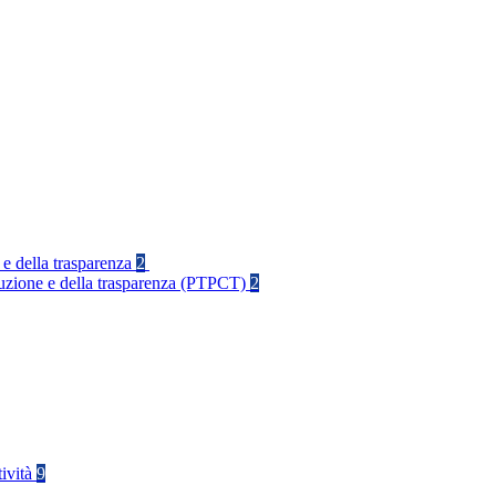
 e della trasparenza
2
rruzione e della trasparenza (PTPCT)
2
tività
9