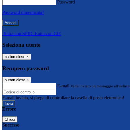
Password
Password dimenticata?
-
Entra con SPID
Entra con CIE
Seleziona utente
button close
×
Recupero password
button close
×
E-mail
Verrà inviato un messaggio all'indirizz
E-mail inviata, si prega di controllare la casella di posta elettronica!
Errore
Chiudi
Successo