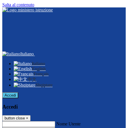
Salta al contenuto
Italiano
Italiano
English
Français
中文
Shqiptare
Accedi
Accedi
button close
×
Nome Utente