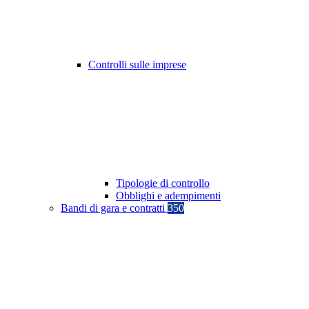
Controlli sulle imprese
Tipologie di controllo
Obblighi e adempimenti
Bandi di gara e contratti
350