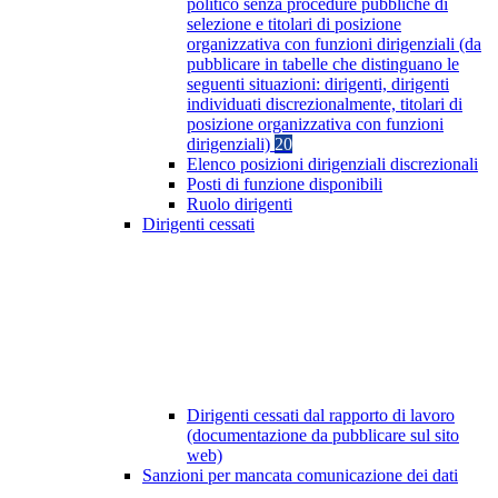
politico senza procedure pubbliche di
selezione e titolari di posizione
organizzativa con funzioni dirigenziali (da
pubblicare in tabelle che distinguano le
seguenti situazioni: dirigenti, dirigenti
individuati discrezionalmente, titolari di
posizione organizzativa con funzioni
dirigenziali)
20
Elenco posizioni dirigenziali discrezionali
Posti di funzione disponibili
Ruolo dirigenti
Dirigenti cessati
Dirigenti cessati dal rapporto di lavoro
(documentazione da pubblicare sul sito
web)
Sanzioni per mancata comunicazione dei dati