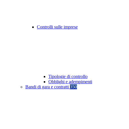
Controlli sulle imprese
Tipologie di controllo
Obblighi e adempimenti
Bandi di gara e contratti
350