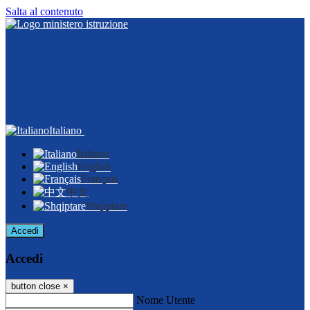
Salta al contenuto
Italiano
Italiano
English
Français
中文
Shqiptare
Accedi
Accedi
button close
×
Nome Utente