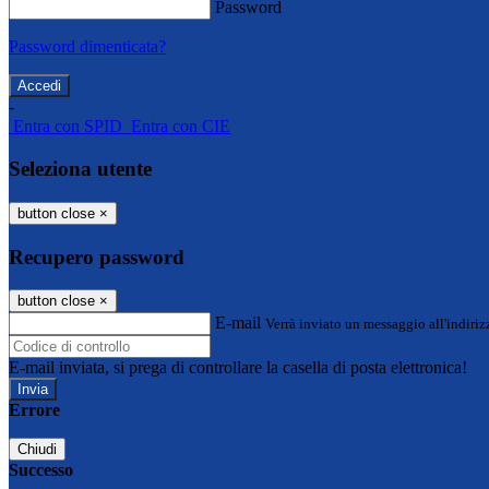
Password
Password dimenticata?
-
Entra con SPID
Entra con CIE
Seleziona utente
button close
×
Recupero password
button close
×
E-mail
Verrà inviato un messaggio all'indirizz
E-mail inviata, si prega di controllare la casella di posta elettronica!
Errore
Chiudi
Successo