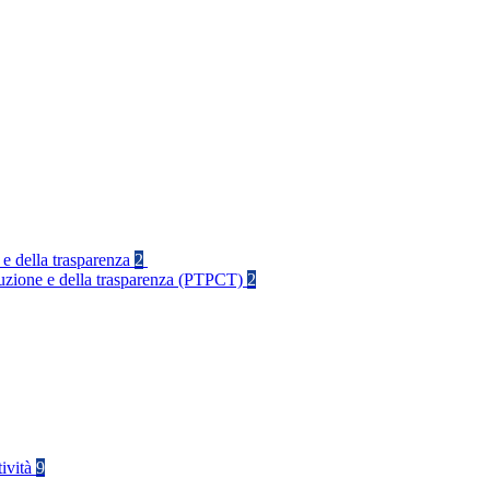
 e della trasparenza
2
rruzione e della trasparenza (PTPCT)
2
tività
9