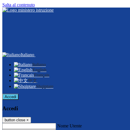
Salta al contenuto
Italiano
Italiano
English
Français
中文
Shqiptare
Accedi
Accedi
button close
×
Nome Utente