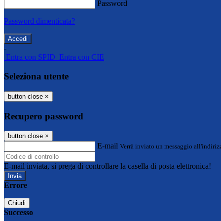
Password
Password dimenticata?
-
Entra con SPID
Entra con CIE
Seleziona utente
button close
×
Recupero password
button close
×
E-mail
Verrà inviato un messaggio all'indirizz
E-mail inviata, si prega di controllare la casella di posta elettronica!
Errore
Chiudi
Successo