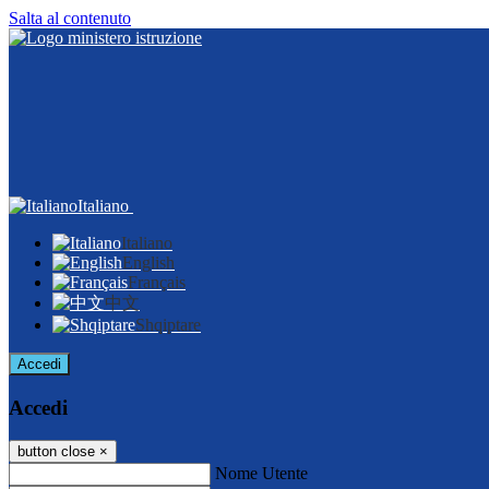
Salta al contenuto
Italiano
Italiano
English
Français
中文
Shqiptare
Accedi
Accedi
button close
×
Nome Utente