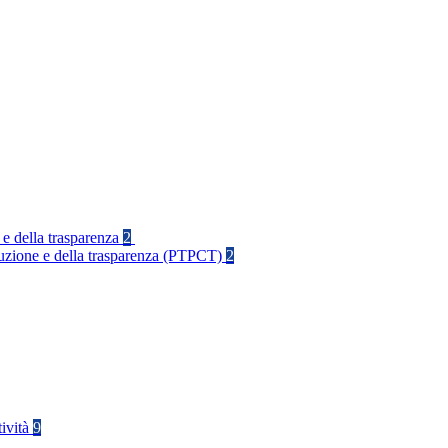
 e della trasparenza
2
rruzione e della trasparenza (PTPCT)
2
tività
9