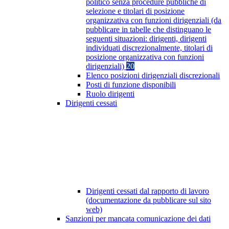
politico senza procedure pubbliche di
selezione e titolari di posizione
organizzativa con funzioni dirigenziali (da
pubblicare in tabelle che distinguano le
seguenti situazioni: dirigenti, dirigenti
individuati discrezionalmente, titolari di
posizione organizzativa con funzioni
dirigenziali)
20
Elenco posizioni dirigenziali discrezionali
Posti di funzione disponibili
Ruolo dirigenti
Dirigenti cessati
Dirigenti cessati dal rapporto di lavoro
(documentazione da pubblicare sul sito
web)
Sanzioni per mancata comunicazione dei dati