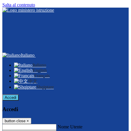
Salta al contenuto
Italiano
Italiano
English
Français
中文
Shqiptare
Accedi
Accedi
button close
×
Nome Utente