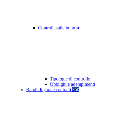
Controlli sulle imprese
Tipologie di controllo
Obblighi e adempimenti
Bandi di gara e contratti
350