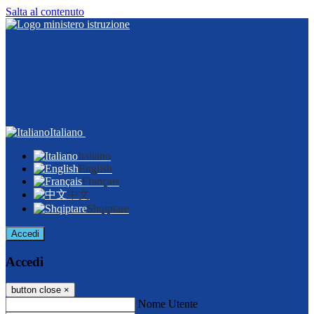
Salta al contenuto
Italiano
Italiano
English
Français
中文
Shqiptare
Accedi
Accedi
button close
×
Nome Utente