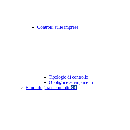
Controlli sulle imprese
Tipologie di controllo
Obblighi e adempimenti
Bandi di gara e contratti
350