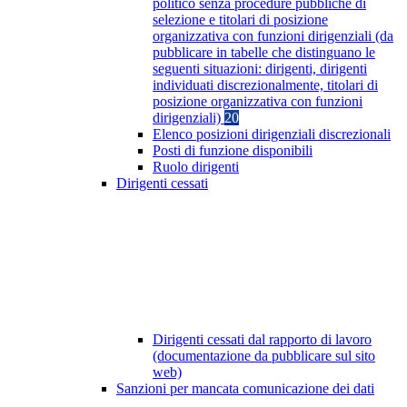
politico senza procedure pubbliche di
selezione e titolari di posizione
organizzativa con funzioni dirigenziali (da
pubblicare in tabelle che distinguano le
seguenti situazioni: dirigenti, dirigenti
individuati discrezionalmente, titolari di
posizione organizzativa con funzioni
dirigenziali)
20
Elenco posizioni dirigenziali discrezionali
Posti di funzione disponibili
Ruolo dirigenti
Dirigenti cessati
Dirigenti cessati dal rapporto di lavoro
(documentazione da pubblicare sul sito
web)
Sanzioni per mancata comunicazione dei dati