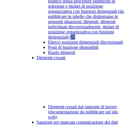
politico senza procedure pubbliche di
selezione e titolari di posizione
organizzativa con funzioni dirigenziali (da
pubblicare in tabelle che distinguano le
seguenti situazioni: dirigenti, dirigenti
individuati discrezionalmente, titolari di
posizione organizzativa con funzioni
dirigenziali)
20
Elenco posizioni dirigenziali discrezionali
Posti di funzione disponibili
Ruolo dirigenti
Dirigenti cessati
Dirigenti cessati dal rapporto di lavoro
(documentazione da pubblicare sul sito
web)
Sanzioni per mancata comunicazione dei dati