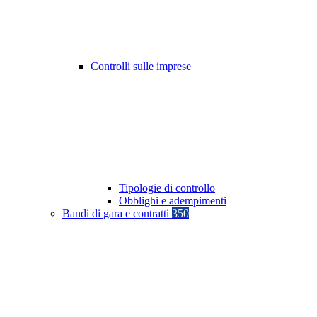
Controlli sulle imprese
Tipologie di controllo
Obblighi e adempimenti
Bandi di gara e contratti
350