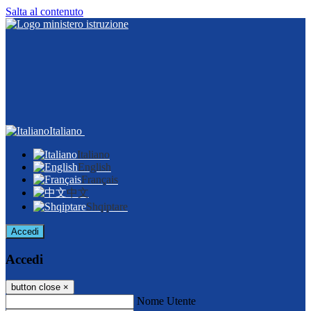
Salta al contenuto
Italiano
Italiano
English
Français
中文
Shqiptare
Accedi
Accedi
button close
×
Nome Utente