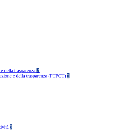
 e della trasparenza
2
rruzione e della trasparenza (PTPCT)
2
tività
9