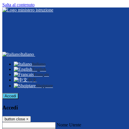
Salta al contenuto
Italiano
Italiano
English
Français
中文
Shqiptare
Accedi
Accedi
button close
×
Nome Utente