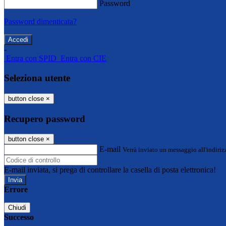
Password
Password dimenticata?
-
Entra con SPID
Entra con CIE
Seleziona utente
button close
×
Recupero password
button close
×
E-mail
Verrà inviato un messaggio all'indirizz
E-mail inviata, si prega di controllare la casella di posta elettronica!
Errore
Chiudi
Successo