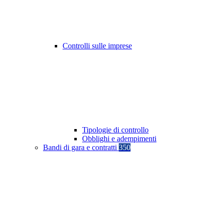
Controlli sulle imprese
Tipologie di controllo
Obblighi e adempimenti
Bandi di gara e contratti
350