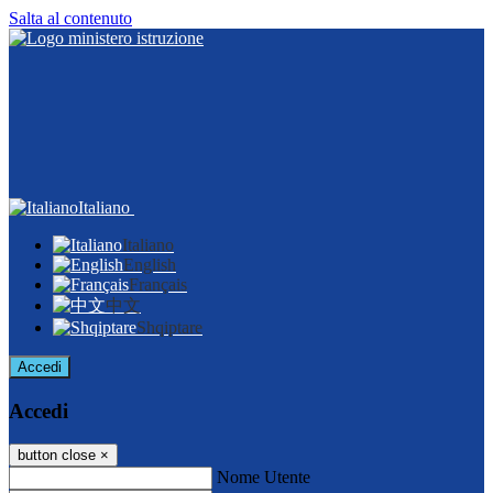
Salta al contenuto
Italiano
Italiano
English
Français
中文
Shqiptare
Accedi
Accedi
button close
×
Nome Utente