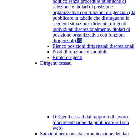
politico senza procedure pubbliche di
selezione e titolari di posizione
organizzativa con funzioni dirigenziali (da
pubblicare in tabelle che distinguano le
seguenti situazioni: dirigenti, dirigenti
individuati discrezionalmente, titolari di
posizione organizzativa con funzioni
dirigenziali)
20
Elenco posizioni dirigenziali discrezionali
Posti di funzione disponibili
Ruolo dirigenti
Dirigenti cessati
Dirigenti cessati dal rapporto di lavoro
(documentazione da pubblicare sul sito
web)
Sanzioni per mancata comunicazione dei dati