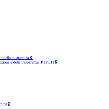
 e della trasparenza
2
rruzione e della trasparenza (PTPCT)
2
tività
9