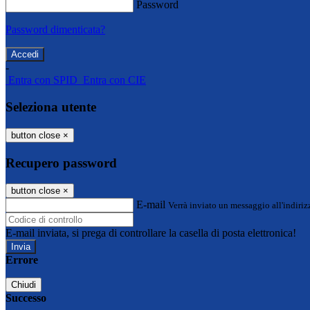
Password
Password dimenticata?
-
Entra con SPID
Entra con CIE
Seleziona utente
button close
×
Recupero password
button close
×
E-mail
Verrà inviato un messaggio all'indirizz
E-mail inviata, si prega di controllare la casella di posta elettronica!
Errore
Chiudi
Successo