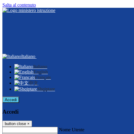
Salta al contenuto
Italiano
Italiano
English
Français
中文
Shqiptare
Accedi
Accedi
button close
×
Nome Utente