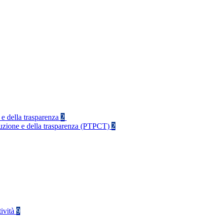
 e della trasparenza
2
rruzione e della trasparenza (PTPCT)
2
tività
9