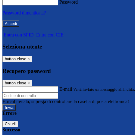
Password
Password dimenticata?
-
Entra con SPID
Entra con CIE
Seleziona utente
button close
×
Recupero password
button close
×
E-mail
Verrà inviato un messaggio all'indirizz
E-mail inviata, si prega di controllare la casella di posta elettronica!
Errore
Chiudi
Successo