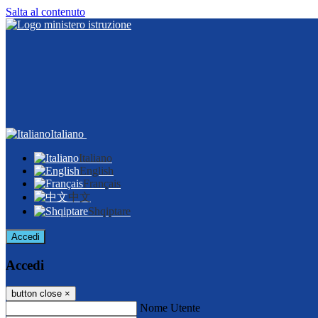
Salta al contenuto
Italiano
Italiano
English
Français
中文
Shqiptare
Accedi
Accedi
button close
×
Nome Utente