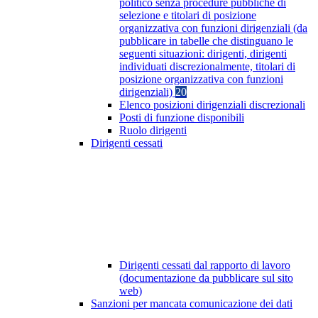
politico senza procedure pubbliche di
selezione e titolari di posizione
organizzativa con funzioni dirigenziali (da
pubblicare in tabelle che distinguano le
seguenti situazioni: dirigenti, dirigenti
individuati discrezionalmente, titolari di
posizione organizzativa con funzioni
dirigenziali)
20
Elenco posizioni dirigenziali discrezionali
Posti di funzione disponibili
Ruolo dirigenti
Dirigenti cessati
Dirigenti cessati dal rapporto di lavoro
(documentazione da pubblicare sul sito
web)
Sanzioni per mancata comunicazione dei dati