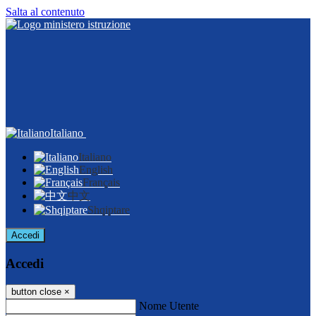
Salta al contenuto
Italiano
Italiano
English
Français
中文
Shqiptare
Accedi
Accedi
button close
×
Nome Utente