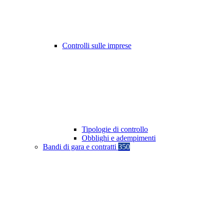
Controlli sulle imprese
Tipologie di controllo
Obblighi e adempimenti
Bandi di gara e contratti
350