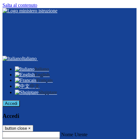
Salta al contenuto
Italiano
Italiano
English
Français
中文
Shqiptare
Accedi
Accedi
button close
×
Nome Utente