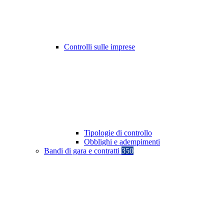
Controlli sulle imprese
Tipologie di controllo
Obblighi e adempimenti
Bandi di gara e contratti
350