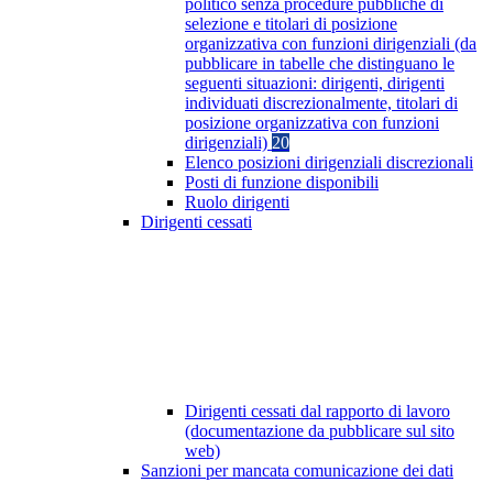
politico senza procedure pubbliche di
selezione e titolari di posizione
organizzativa con funzioni dirigenziali (da
pubblicare in tabelle che distinguano le
seguenti situazioni: dirigenti, dirigenti
individuati discrezionalmente, titolari di
posizione organizzativa con funzioni
dirigenziali)
20
Elenco posizioni dirigenziali discrezionali
Posti di funzione disponibili
Ruolo dirigenti
Dirigenti cessati
Dirigenti cessati dal rapporto di lavoro
(documentazione da pubblicare sul sito
web)
Sanzioni per mancata comunicazione dei dati