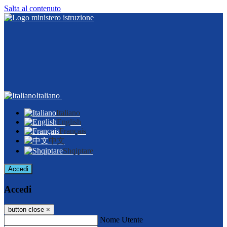
Salta al contenuto
Italiano
Italiano
English
Français
中文
Shqiptare
Accedi
Accedi
button close
×
Nome Utente