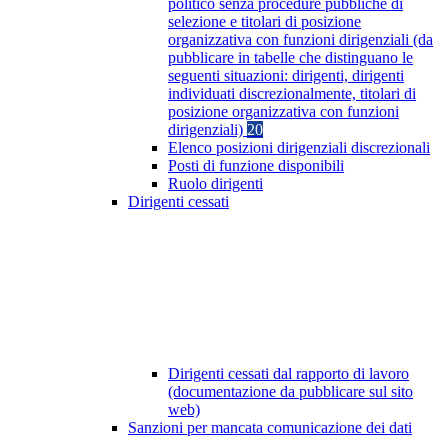
politico senza procedure pubbliche di
selezione e titolari di posizione
organizzativa con funzioni dirigenziali (da
pubblicare in tabelle che distinguano le
seguenti situazioni: dirigenti, dirigenti
individuati discrezionalmente, titolari di
posizione organizzativa con funzioni
dirigenziali)
20
Elenco posizioni dirigenziali discrezionali
Posti di funzione disponibili
Ruolo dirigenti
Dirigenti cessati
Dirigenti cessati dal rapporto di lavoro
(documentazione da pubblicare sul sito
web)
Sanzioni per mancata comunicazione dei dati