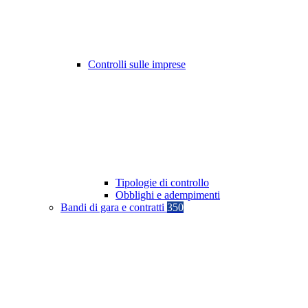
Controlli sulle imprese
Tipologie di controllo
Obblighi e adempimenti
Bandi di gara e contratti
350