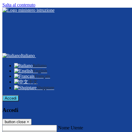
Salta al contenuto
Italiano
Italiano
English
Français
中文
Shqiptare
Accedi
Accedi
button close
×
Nome Utente