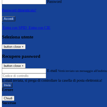
Password
Password dimenticata?
-
Entra con SPID
Entra con CIE
Seleziona utente
button close
×
Recupero password
button close
×
E-mail
Verrà inviato un messaggio all'indirizz
E-mail inviata, si prega di controllare la casella di posta elettronica!
Errore
Chiudi
Successo