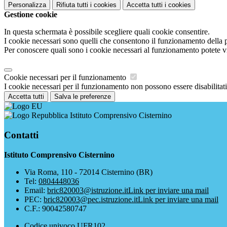
Personalizza
Rifiuta tutti
i cookies
Accetta tutti
i cookies
Gestione cookie
In questa schermata è possibile scegliere quali cookie consentire.
I cookie necessari sono quelli che consentono il funzionamento della pi
Per conoscere quali sono i cookie necessari al funzionamento potete v
Cookie necessari per il funzionamento
I cookie necessari per il funzionamento non possono essere disabilitati.
Accetta tutti
Salva le preferenze
Istituto Comprensivo Cisternino
Contatti
Istituto Comprensivo Cisternino
Via Roma, 110 - 72014 Cisternino (BR)
Tel:
0804448036
Email:
bric820003@istruzione.it
Link per inviare una mail
PEC:
bric820003@pec.istruzione.it
Link per inviare una mail
C.F.: 90042580747
Codice univoco UFR102