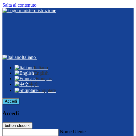
Salta al contenuto
Italiano
Italiano
English
Français
中文
Shqiptare
Accedi
Accedi
button close
×
Nome Utente