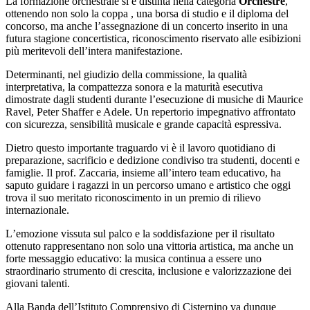
La formazione orchestrale si è distinta nella categoria
Orchestre
,
ottenendo non solo la coppa , una borsa di studio e il diploma del
concorso, ma anche l
’
assegnazione di un concerto inserito in una
futura stagione concertistica, riconoscimento riservato alle esibizioni
più meritevoli dell
’
intera manifestazione.
Determinanti, nel giudizio della commissione, la qualità
interpretativa, la compattezza sonora e la maturità esecutiva
dimostrate dagli studenti durante l
’
esecuzione di musiche di Maurice
Ravel, Peter Shaffer e Adele. Un repertorio impegnativo affrontato
con sicurezza, sensibilità musicale e grande capacità espressiva.
Dietro questo importante traguardo vi è il lavoro quotidiano di
preparazione, sacrificio e dedizione condiviso tra studenti, docenti e
famiglie. Il prof. Zaccaria, insieme all
’
intero team educativo, ha
saputo guidare i ragazzi in un percorso umano e artistico che oggi
trova il suo meritato riconoscimento in un premio di rilievo
internazionale.
L
’
emozione vissuta sul palco e la soddisfazione per il risultato
ottenuto rappresentano non solo una vittoria artistica, ma anche un
forte messaggio educativo: la musica continua a essere uno
straordinario strumento di crescita, inclusione e valorizzazione dei
giovani talenti.
Alla Banda dell
’
Istituto Comprensivo di Cisternino va dunque