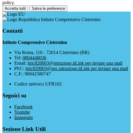
policy.
Accetta tutti
Salva le preferenze
Istituto Comprensivo Cisternino
Contatti
Istituto Comprensivo Cisternino
Via Roma, 110 - 72014 Cisternino (BR)
Tel:
0804448036
Email:
bric820003@istruzione.it
Link per inviare una mail
PEC:
bric820003@pec.istruzione.it
Link per inviare una mail
C.F.: 90042580747
Codice univoco UFR102
Seguici su
Facebook
Youtube
Instagram
Sezione Link Utili