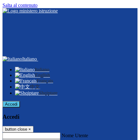
Salta al contenuto
Italiano
Italiano
English
Français
中文
Shqiptare
Accedi
Accedi
button close
×
Nome Utente