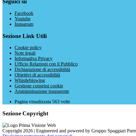
Seguici su
Facebook
Youtube
Instagram
Sezione Link Utili
Cookie policy
Note legali
Informativa Privacy
Ufficio Relazioni con il Pubblico
Dichiarazione di accessibilità
Obiettivi di accessibilità
Whistleblowing
Gestione consensi cookie
Amministrazione trasparente
Pagina visualizzata
563
volte
Sezione Copyright
Copyright 2026 | Engineered and powered by Gruppo Spaggiari Parm