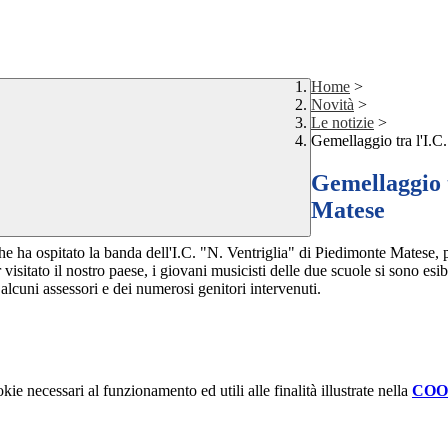
Home
>
Novità
>
Le notizie
>
Gemellaggio tra l'I.C
Gemellaggio t
Matese
che ha ospitato la banda dell'I.C. "N. Ventriglia" di Piedimonte Matese,
p
itato il nostro paese, i giovani musicisti delle due scuole si sono esib
alcuni assessori e dei numerosi genitori intervenuti.
kie necessari al funzionamento ed utili alle finalità illustrate nella
COO