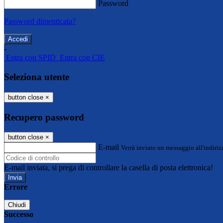
Password
Password dimenticata?
-
Entra con SPID
Entra con CIE
Seleziona utente
button close
×
Recupero password
button close
×
E-mail
Verrà inviato un messaggio all'indirizz
E-mail inviata, si prega di controllare la casella di posta elettronica!
Errore
Chiudi
Successo