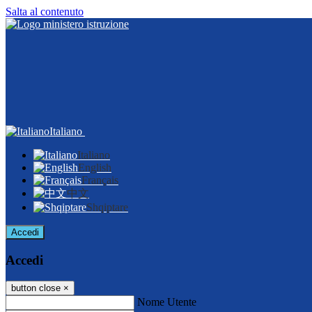
Salta al contenuto
Italiano
Italiano
English
Français
中文
Shqiptare
Accedi
Accedi
button close
×
Nome Utente