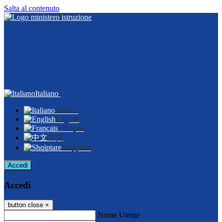
Salta al contenuto
Italiano
Italiano
English
Français
中文
Shqiptare
Accedi
Accedi
button close
×
Nome Utente