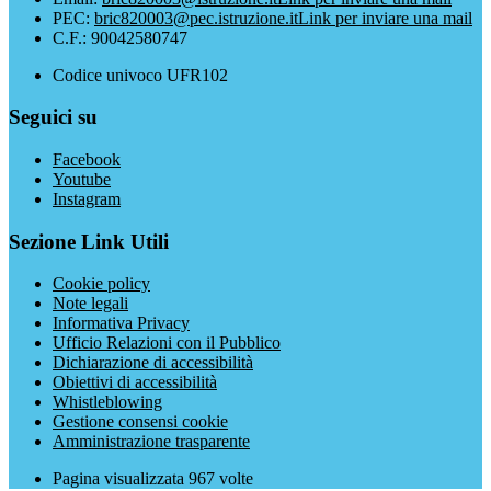
PEC:
bric820003@pec.istruzione.it
Link per inviare una mail
C.F.: 90042580747
Codice univoco UFR102
Seguici su
Facebook
Youtube
Instagram
Sezione Link Utili
Cookie policy
Note legali
Informativa Privacy
Ufficio Relazioni con il Pubblico
Dichiarazione di accessibilità
Obiettivi di accessibilità
Whistleblowing
Gestione consensi cookie
Amministrazione trasparente
Pagina visualizzata
967
volte