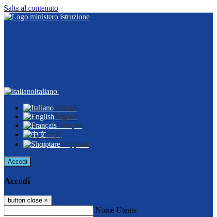
Salta al contenuto
Italiano
Italiano
English
Français
中文
Shqiptare
Accedi
Accedi
button close
×
Nome Utente