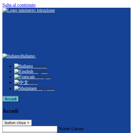
Salta al contenuto
Italiano
Italiano
English
Français
中文
Shqiptare
Accedi
Accedi
button close
×
Nome Utente