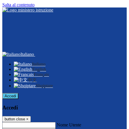
Salta al contenuto
Italiano
Italiano
English
Français
中文
Shqiptare
Accedi
Accedi
button close
×
Nome Utente