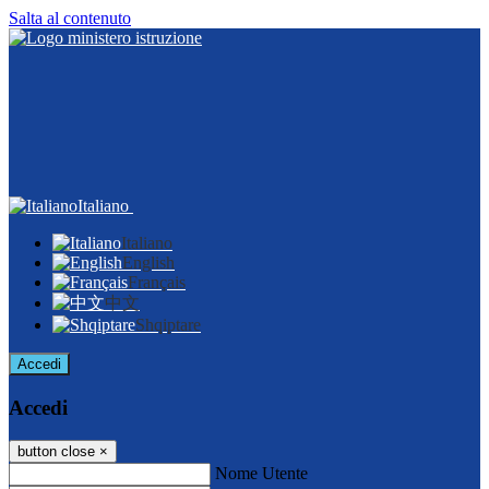
Salta al contenuto
Italiano
Italiano
English
Français
中文
Shqiptare
Accedi
Accedi
button close
×
Nome Utente