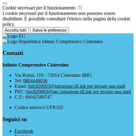
Cookie necessari per il funzionamento
I cookie necessari per il funzionamento non possono essere
disabilitati. È possibile consultare l'elenco nella pagina della cookie
policy.
Accetta tutti
Salva le preferenze
Istituto Comprensivo Cisternino
Contatti
Istituto Comprensivo Cisternino
Via Roma, 110 - 72014 Cisternino (BR)
Tel:
0804448036
Email:
bric820003@istruzione.it
Link per inviare una mail
PEC:
bric820003@pec.istruzione.it
Link per inviare una mail
C.F.: 90042580747
Codice univoco UFR102
Seguici su
Facebook